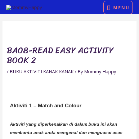
Skip
MENU
MENU
to
Post
content
navigation
BA08-READ EASY ACTIVITY
BOOK 2
/
BUKU AKTIVITI KANAK KANAK
/ By
Mommy Happy
Aktiviti 1 – Match and Colour
Aktiviti yang diperkenalkan di dalam buku ini akan
membantu anak anda mengenal dan menguasai asas