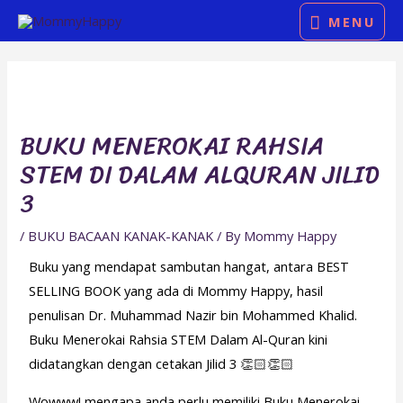
Skip
MENU
MENU
to
Post
content
navigation
BUKU MENEROKAI RAHSIA
STEM DI DALAM ALQURAN JILID
3
/
BUKU BACAAN KANAK-KANAK
/ By
Mommy Happy
Buku yang mendapat sambutan hangat, antara BEST
SELLING BOOK yang ada di Mommy Happy, hasil
penulisan Dr. Muhammad Nazir bin Mohammed Khalid.
Buku Menerokai Rahsia STEM Dalam Al-Quran kini
didatangkan dengan cetakan Jilid 3 👏🏻👏🏻
Wowww! mengapa anda perlu memiliki Buku Menerokai