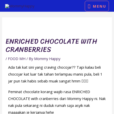
Skip
MENU
MENU
to
Post
content
navigation
ENRICHED CHOCOLATE WITH
CRANBERRIES
/
FOOD MH
/ By
Mommy Happy
Ada tak kat sini yang craving chocojar?? Tapi kalau beli
chocojar kat luar tak tahan terlampau manis pula, beli 1
jar pun tak habis sebab muak sangat hmm 🤷🏻‍♀️
Peminat chocolate korang wajib rasa ENRICHED
CHOCOLATE with cranberries dari Mommy Happy ni. Nak
nak pula sekarang ni duduk rumah saja asyik nak
maaaakan je kerjanya hehe