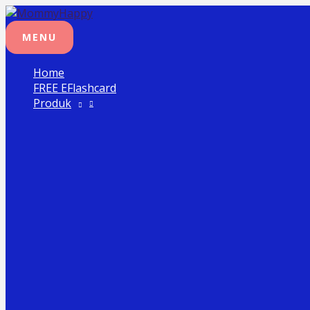
MENU
Skip
Post
Search
to
navigation
for:
content
MENU
Home
FREE EFlashcard
Produk