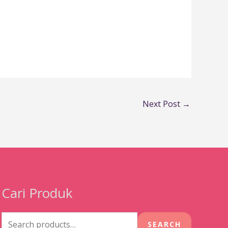
Next Post
→
Cari Produk
Search
for:
SEARCH