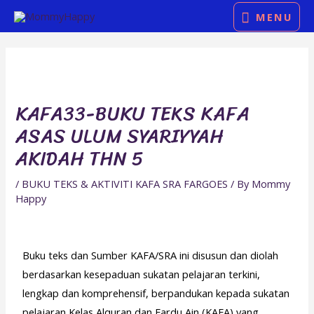
Skip
MENU
MENU
to
Post
content
navigation
KAFA33-BUKU TEKS KAFA
ASAS ULUM SYARIYYAH
AKIDAH THN 5
/
BUKU TEKS & AKTIVITI KAFA SRA FARGOES
/ By
Mommy
Happy
Buku teks dan Sumber KAFA/SRA ini disusun dan diolah
berdasarkan kesepaduan sukatan pelajaran terkini,
lengkap dan komprehensif, berpandukan kepada sukatan
pelajaran Kelas Alquran dan Fardu Ain (KAFA) yang