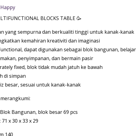
Happy
LTIFUNCTIONAL BLOCKS TABLE 🥳
an yang sempurna dan berkualiti tinggi untuk kanak-kanak
ngkatkan kemahiran kreativiti dan imaginasi
ifunctional, dapat digunakan sebagai blok bangunan, belajar
 makan, penyimpanan, dan bermain pasir
rately fixed, blok tidak mudah jatuh ke bawah
h di simpan
aiz besar, sesuai untuk kanak-kanak
j merangkumi:
 Blok Bangunan, blok besar 69 pcs
: 71 x 30 x 33 x 29
Rm 140