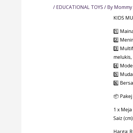
/
EDUCATIONAL TOYS
/ By
Mommy 
KIDS MU
1️⃣ Main
2️⃣ Meni
3️⃣ Mult
melukis,
4️⃣ Mode
5️⃣ Muda
6️⃣ Bers
📦 Pake
1 x Meja
Saiz (cm)
Harga: 