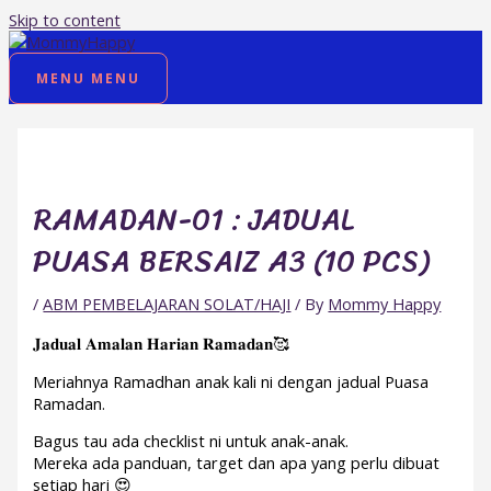
Skip to content
MENU
MENU
RAMADAN-01 : JADUAL
PUASA BERSAIZ A3 (10 PCS)
/
ABM PEMBELAJARAN SOLAT/HAJI
/ By
Mommy Happy
𝐉𝐚𝐝𝐮𝐚𝐥 𝐀𝐦𝐚𝐥𝐚𝐧 𝐇𝐚𝐫𝐢𝐚𝐧 𝐑𝐚𝐦𝐚𝐝𝐚𝐧🥰
Meriahnya Ramadhan anak kali ni dengan jadual Puasa
Ramadan.
Bagus tau ada checklist ni untuk anak-anak.
Mereka ada panduan, target dan apa yang perlu dibuat
setiap hari 😍