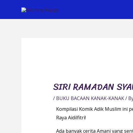
Skip
to
content
Post
navigation
SIRI RAMADAN SY
/
BUKU BACAAN KANAK-KANAK
/ B
Kompilasi Komik Adik Muslim ini
Raya Aidilfitri!
Ada banyak cerita Amani yang sent