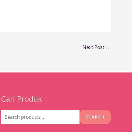
Next Post
→
Cari Produk
Search
for:
SEARCH