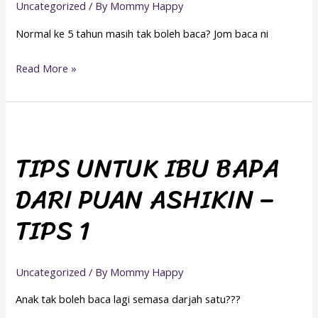
Uncategorized
/ By
Mommy Happy
TIPS
Normal ke 5 tahun masih tak boleh baca? Jom baca ni
2
Read More »
TIPS
UNTUK
TIPS UNTUK IBU BAPA
IBU
DARI PUAN ASHIKIN –
BAPA
DARI
TIPS 1
PUAN
ASHIKIN
–
Uncategorized
/ By
Mommy Happy
TIPS
Anak tak boleh baca lagi semasa darjah satu???
1