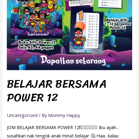
BELAJAR BERSAMA
POWER 12
Uncategorized
/ By
Mommy Happy
JOM BELAJAR BERSAMA POWER 12❗🦸🏻‍♂️🦸🏻‍♀️ Ibu ayah…
susahkan nak tengok anak minat belajar 🤔 Haa.. kalau