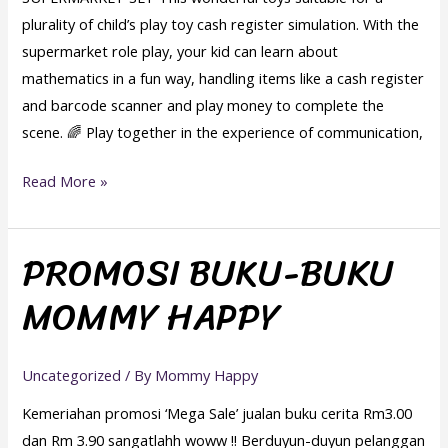
plurality of child’s play toy cash register simulation. With the
supermarket role play, your kid can learn about
mathematics in a fun way, handling items like a cash register
and barcode scanner and play money to complete the
scene. 🌈 Play together in the experience of communication,
Read More »
PROMOSI BUKU-BUKU
PROMOSI
BUKU-
MOMMY HAPPY
BUKU
MOMMY
HAPPY
Uncategorized
/ By
Mommy Happy
Kemeriahan promosi ‘Mega Sale’ jualan buku cerita Rm3.00
dan Rm 3.90 sangatlahh woww !! Berduyun-duyun pelanggan