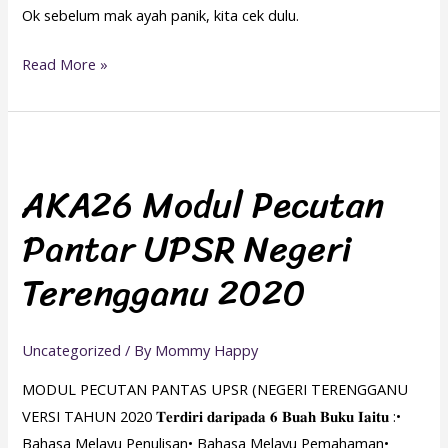
Ok sebelum mak ayah panik, kita cek dulu.
Read More »
AKA26
Modul
AKA26 Modul Pecutan
Pecutan
Pantar UPSR Negeri
Pantar
UPSR
Terengganu 2020
Negeri
Terengganu
2020
Uncategorized
/ By
Mommy Happy
MODUL PECUTAN PANTAS UPSR (NEGERI TERENGGANU
VERSI TAHUN 2020 𝐓𝐞𝐫𝐝𝐢𝐫𝐢 𝐝𝐚𝐫𝐢𝐩𝐚𝐝𝐚 𝟔 𝐁𝐮𝐚𝐡 𝐁𝐮𝐤𝐮 𝐈𝐚𝐢𝐭𝐮 :•
Bahasa Melayu Penulisan• Bahasa Melayu Pemahaman•