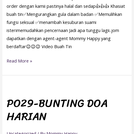
order dengan kamii pastinya halal dan sedap👍👍👍 Khasiat
buah tin✅Mengurangkan gula dalam badan ✅Memulihkan
fungsi seksual ✅menambah kesuburan suami
isterimemudahkan pencernaan Jadi apa tunggu lagii..jom
dapatkan dengan agent-agent Mommy Happy yang
berdaftar😉😉😉 Video Buah Tin
Read More »
PO29-
BUNTING
PO29-BUNTING DOA
DOA
HARIAN
HARIAN
Uncategorized
/ By
Mommy Happy