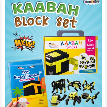
BLOCK
SET
&
ANIMALS
IN
THE
QURAN
BLOCK
SET