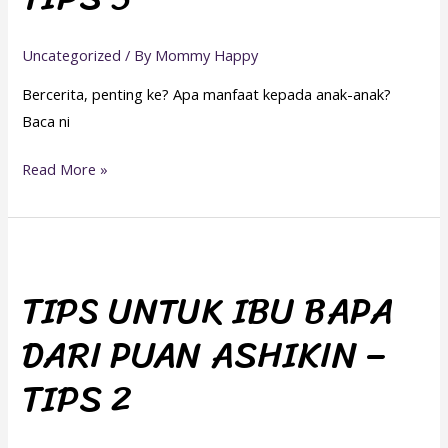
ASHIKIN
–
Uncategorized
/ By
Mommy Happy
TIPS
Bercerita, penting ke? Apa manfaat kepada anak-anak?
3
Baca ni
Read More »
TIPS
UNTUK
TIPS UNTUK IBU BAPA
IBU
DARI PUAN ASHIKIN –
BAPA
DARI
TIPS 2
PUAN
ASHIKIN
–