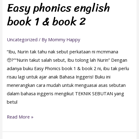
Easy phonics english
english
book 1 & book 2
book
1
&
Uncategorized
/ By
Mommy Happy
book
2
“Ibu, Nurin tak tahu nak sebut perkataan ni mcmmana
🥺?”“Nurin takut salah sebut, Ibu tolong lah Nurin” Dengan
adanya buku Easy Phonics book 1 & book 2 ni, ibu tak perlu
risau lagi untuk ajar anak Bahasa Inggeris! Buku ini
menerangkan cara mudah untuk menguasai asas sebutan
dalam bahasa inggeris mengikut TEKNIK SEBUTAN yang
betul
Read More »