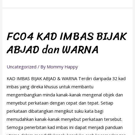
FC04
KAD
FC04 KAD IMBAS BIJAK
IMBAS
ABJAD dan WARNA
BIJAK
ABJAD
dan
Uncategorized
/ By
Mommy Happy
WARNA
KAD IMBAS BIJAK ABJAD & WARNA Terdiri daripada 32 kad
imbas yang direka khusus untuk membantu
mengembangkan minda kanak-kanak mengenal objek dan
menyebut perkataan dengan cepat dan tepat. Setiap
perkataan dibatangkan mengikut suku kata bagi
memudahkan kanak-kanak menyebut perkataan tersebut.
Semoga penerbitan kad imbas ini dapat menjadi panduan