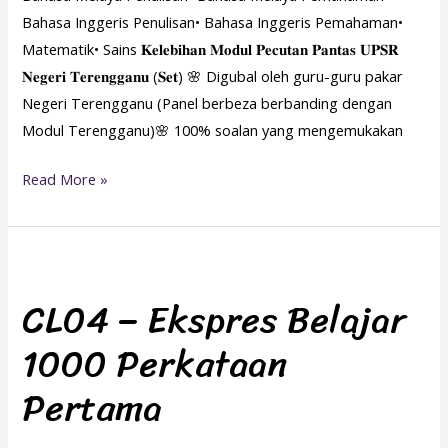
Bahasa Inggeris Penulisan• Bahasa Inggeris Pemahaman•
Matematik• Sains 𝐊𝐞𝐥𝐞𝐛𝐢𝐡𝐚𝐧 𝐌𝐨𝐝𝐮𝐥 𝐏𝐞𝐜𝐮𝐭𝐚𝐧 𝐏𝐚𝐧𝐭𝐚𝐬 𝐔𝐏𝐒𝐑
𝐍𝐞𝐠𝐞𝐫𝐢 𝐓𝐞𝐫𝐞𝐧𝐠𝐠𝐚𝐧𝐮 (𝐒𝐞𝐭) 🌸 Digubal oleh guru-guru pakar
Negeri Terengganu (Panel berbeza berbanding dengan
Modul Terengganu)🌸 100% soalan yang mengemukakan
Read More »
CL04
–
CL04 – Ekspres Belajar
Ekspres
1000 Perkataan
Belajar
1000
Pertama
Perkataan
Pertama