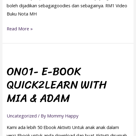
boleh dijadikan sebagaigoodies dan sebagainya. RM1 Video
Buku Nota MH
Read More »
ON01-
E-
ON01- E-BOOK
BOOK
QUICK2LEARN WITH
QUICK2LEARN
WITH
MIA & ADAM
MIA
&
ADAM
Uncategorized
/ By
Mommy Happy
Kami ada lebih 50 Ebook Aktiviti Untuk anak anak dalam
versi Ebook untuk anda download dan buat Aktiviti dirumah